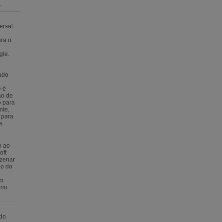
.
ersal
ara o
gle.
ado
e é
ão de
o para
nte,
 para
s
o ao
oft
azenar
ão do
em
rio
 do