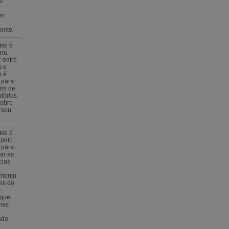
e
om
ente.
kie é
ara
r entre
 e
o é
 para
 fim de
atórios
sobre
 seu
kie é
 pelo
 para
ar as
cias
imento
es do
.
 que
has
ade