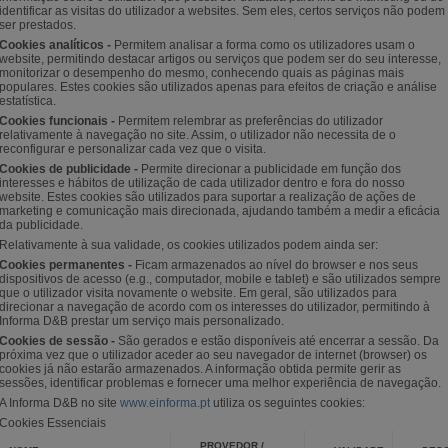
identificar as visitas do utilizador a websites. Sem eles, certos serviços não podem
ser prestados.
Cookies analíticos -
Permitem analisar a forma como os utilizadores usam o
website, permitindo destacar artigos ou serviços que podem ser do seu interesse,
monitorizar o desempenho do mesmo, conhecendo quais as páginas mais
populares. Estes cookies são utilizados apenas para efeitos de criação e análise
estatística.
Cookies funcionais -
Permitem relembrar as preferências do utilizador
relativamente à navegação no site. Assim, o utilizador não necessita de o
reconfigurar e personalizar cada vez que o visita.
Cookies de publicidade -
Permite direcionar a publicidade em função dos
interesses e hábitos de utilização de cada utilizador dentro e fora do nosso
website. Estes cookies são utilizados para suportar a realização de ações de
marketing e comunicação mais direcionada, ajudando também a medir a eficácia
da publicidade.
Relativamente à sua validade, os cookies utilizados podem ainda ser:
Cookies permanentes -
Ficam armazenados ao nível do browser e nos seus
dispositivos de acesso (e.g., computador, mobile e tablet) e são utilizados sempre
que o utilizador visita novamente o website. Em geral, são utilizados para
direcionar a navegação de acordo com os interesses do utilizador, permitindo à
Informa D&B prestar um serviço mais personalizado.
Cookies de sessão -
São gerados e estão disponíveis até encerrar a sessão. Da
próxima vez que o utilizador aceder ao seu navegador de internet (browser) os
cookies já não estarão armazenados. A informação obtida permite gerir as
sessões, identificar problemas e fornecer uma melhor experiência de navegação.
A Informa D&B no site
www.einforma.pt
utiliza os seguintes cookies:
Cookies Essenciais
PROVEDOR /