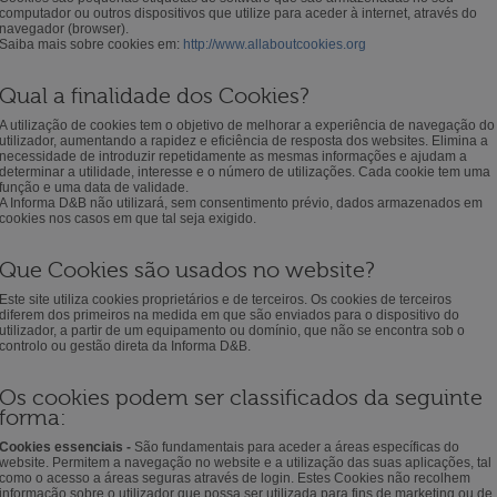
computador ou outros dispositivos que utilize para aceder à internet, através do
navegador (browser).
Saiba mais sobre cookies em:
http://www.allaboutcookies.org
Qual a finalidade dos Cookies?
A utilização de cookies tem o objetivo de melhorar a experiência de navegação do
utilizador, aumentando a rapidez e eficiência de resposta dos websites. Elimina a
necessidade de introduzir repetidamente as mesmas informações e ajudam a
determinar a utilidade, interesse e o número de utilizações. Cada cookie tem uma
função e uma data de validade.
A Informa D&B não utilizará, sem consentimento prévio, dados armazenados em
cookies nos casos em que tal seja exigido.
Que Cookies são usados no website?
Este site utiliza cookies proprietários e de terceiros. Os cookies de terceiros
diferem dos primeiros na medida em que são enviados para o dispositivo do
utilizador, a partir de um equipamento ou domínio, que não se encontra sob o
controlo ou gestão direta da Informa D&B.
Os cookies podem ser classificados da seguinte
forma:
Cookies essenciais -
São fundamentais para aceder a áreas específicas do
website. Permitem a navegação no website e a utilização das suas aplicações, tal
como o acesso a áreas seguras através de login. Estes Cookies não recolhem
informação sobre o utilizador que possa ser utilizada para fins de marketing ou de