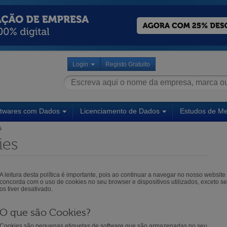
Login
Registo Gratuito
ftwares com Dados
Licenciamento de Dados
Estudos de M
s
ies
A leitura desta política é importante, pois ao continuar a navegar no nosso website
concorda com o uso de cookies no seu browser e dispositivos utilizados, exceto se
os tiver desativado.
O que são Cookies?
Cookies são pequenas etiquetas de software que são armazenadas no seu