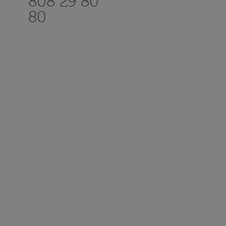
808 29 80
80