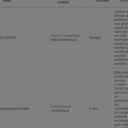
NOME
VALIDADE
DES
DOMÍNIO
Cookie 
sessão 
platafor
uso gera
usado p
sites esc
Oracle Corporation
em JSP.
SESSIONID
Sessão
www.einforma.pt
Normalm
usado p
manter 
sessão 
usuário
anônimo
servidor.
Este coo
usado p
serviço
Cookie-
Script.c
para lem
as
preferên
de
CookieScript
okieScriptConsent
1 ano
consent
.einforma.pt
do cooki
visitante
necessár
que o b