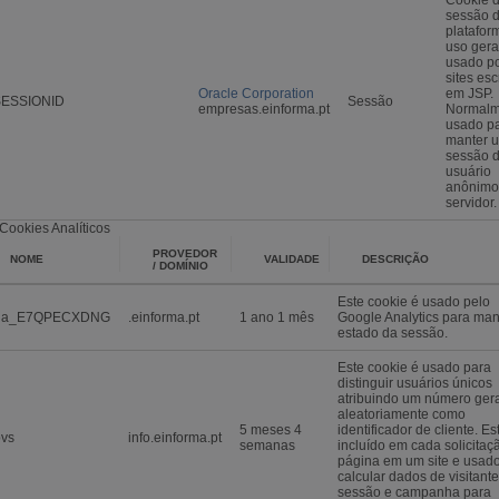
sessão 
platafor
uso gera
usado p
sites esc
Oracle Corporation
em JSP.
SESSIONID
Sessão
empresas.einforma.pt
Normalm
usado p
manter 
sessão 
usuário
anônimo
servidor.
Cookies Analíticos
PROVEDOR
NOME
VALIDADE
DESCRIÇÃO
/ DOMÍNIO
Este cookie é usado pelo
ga_E7QPECXDNG
.einforma.pt
1 ano 1 mês
Google Analytics para man
estado da sessão.
Este cookie é usado para
distinguir usuários únicos
atribuindo um número ger
aleatoriamente como
5 meses 4
identificador de cliente. Es
vs
info.einforma.pt
semanas
incluído em cada solicitaç
página em um site e usad
calcular dados de visitante
sessão e campanha para