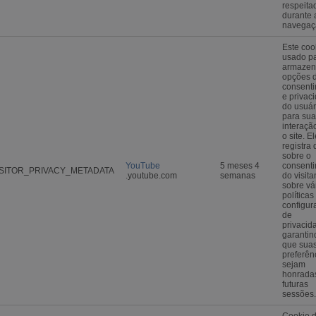
respeita
durante 
navegaç
Este coo
usado p
armazen
opções 
consent
e privac
do usuár
para sua
interaçã
o site. E
registra
sobre o
YouTube
5 meses 4
consent
ISITOR_PRIVACY_METADATA
.youtube.com
semanas
do visita
sobre vá
políticas
configur
de
privacid
garantin
que sua
preferên
sejam
honrada
futuras
sessões.
Cookie 