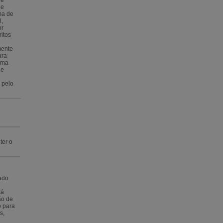
de
ma de
l,
or
ritos
ente
ara
uma
de
 pelo
ter o
ado
tá
ão de
o para
s,