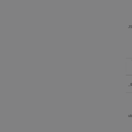
J
_
ub