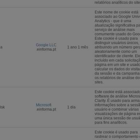
relatórios analíticos do site
Este nome de cookie está
associado ao Google Univ
Analytics - que é uma
atualização significativa p
serviço de análise mais
comumente usado do Goo
Este cookie é usado para
distinguir usuários únicos,
Google LLC
ga
1 ano 1 mês
atribuindo um número ger
.einforma.pt
aleatoriamente como um
identificador de cliente. El
incluído em cada solicitaç
página em um site e usad
calcular os dados do visita
da sessão e da campanha
os relatórios de análise do
sites.
Este cookie está associad
software de análise Micros
Clarity. É usado para arm
Microsoft
informações sobre a sess
lsk
1 dia
.einforma.pt
usuário e combinar várias
visualizações de página 
uma única sessão de usuá
para fins analíticos.
Este cookie é usado para
rastrear o comportamento