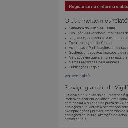
Registe-se na eInforma e obt
O que incluem os
relató
Semáforo do Risco de Failure
Evolução das Vendas e Resultados do
NIF, Nome, Contactos e Atividade da
Estrutura Legal e de Capital
Acionistas e Participações em outras
Gestores e respetivas ligações a out
Mercados em que a empresa está pre
Marcas registadas pela empresa
Publicações Legais
Ver exemplo
Serviço gratuito de Vig
O Serviço de Vigilância de Empresas é gr
Poderá colocar em vigilância, gratuitam
para passar a receber, no prazo de 24 h
alterações que vierem a ocorrer aos seu
exemplo: ações judiciais, processos de in
alterações de failure, alteração de acion
contas anuais.