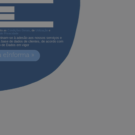
ito as
Condições Gerais
, de
Utilização
e
 de Privacidade
tinam-se à adesão aos nossos serviços e
a base de dados de clientes, de acordo com
o de Dados em vigor
a eInforma »