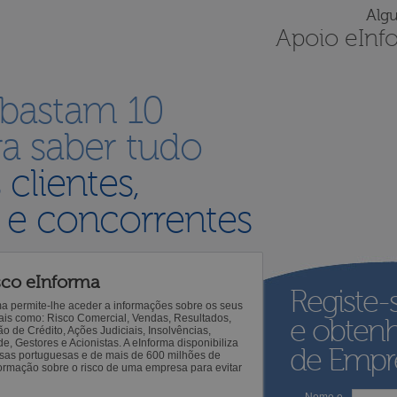
Alg
Apoio eInf
 bastam 10
a saber tudo
s
clientes,
 e concorrentes
sco eInforma
Registe-
ma permite-lhe aceder a informações sobre os seus
 tais como: Risco Comercial, Vendas, Resultados,
e obten
o de Crédito, Ações Judiciais, Insolvências,
 Gestores e Acionistas. A eInforma disponibiliza
de Empre
sas portuguesas e de mais de 600 milhões de
ormação sobre o risco de uma empresa para evitar