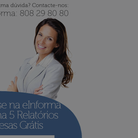
uma dúvida? Contacte-nos:
orma: 808 29 80 80
se na eInforma
ha
5 Relatórios
sas Grátis