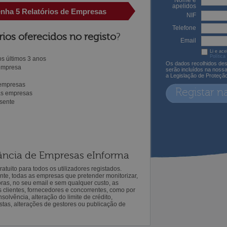
Nome e
apelidos
enha 5 Relatórios de Empresas
NIF
Telefone
rios oferecidos no registo
?
Email
Li e ace
Política
s últimos 3 anos
Os dados recolhidos des
 empresa
serão incluídos na noss
a Legislação de Proteçã
 empresas
Registar n
ras empresas
sente
ilância de Empresas eInforma
atuito para todos os utilizadores registados.
ente, todas as empresas que pretender monitorizar,
oras, no seu email e sem qualquer custo, as
s clientes, fornecedores e concorrentes, como por
solvência, alteração do limite de crédito,
istas, alterações de gestores ou publicação de