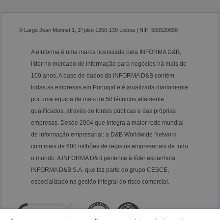
© Largo Jean Monnet 1, 1º piso 1250-130 Lisboa | NIF: 500520658
A eInforma é uma marca licenciada pela INFORMA D&B,
líder no mercado de informação para negócios há mais de
100 anos. A base de dados da INFORMA D&B contém
todas as empresas em Portugal e é atualizada diariamente
por uma equipa de mais de 50 técnicos altamente
qualificados, através de fontes públicas e das próprias
empresas. Desde 2004 que integra a maior rede mundial
de informação empresarial: a D&B Worldwide Network,
com mais de 600 milhões de registos empresariais de todo
o mundo. A INFORMA D&B pertence à líder espanhola
INFORMA D&B S.A. que faz parte do grupo CESCE,
especializado na gestão integral do risco comercial.