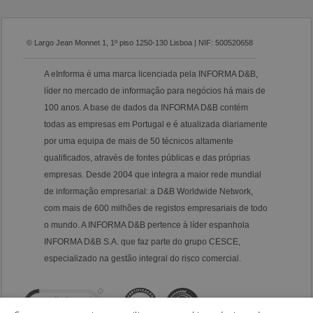
© Largo Jean Monnet 1, 1º piso 1250-130 Lisboa | NIF: 500520658
A eInforma é uma marca licenciada pela INFORMA D&B,
líder no mercado de informação para negócios há mais de
100 anos. A base de dados da INFORMA D&B contém
todas as empresas em Portugal e é atualizada diariamente
por uma equipa de mais de 50 técnicos altamente
qualificados, através de fontes públicas e das próprias
empresas. Desde 2004 que integra a maior rede mundial
de informação empresarial: a D&B Worldwide Network,
com mais de 600 milhões de registos empresariais de todo
o mundo. A INFORMA D&B pertence à líder espanhola
INFORMA D&B S.A. que faz parte do grupo CESCE,
especializado na gestão integral do risco comercial.