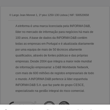
© Largo Jean Monnet 1, 1º piso 1250-130 Lisboa | NIF: 500520658
A eInforma é uma marca licenciada pela INFORMA D&B,
líder no mercado de informação para negócios há mais de
100 anos. A base de dados da INFORMA D&B contém
todas as empresas em Portugal e é atualizada diariamente
por uma equipa de mais de 50 técnicos altamente
qualificados, através de fontes públicas e das próprias
empresas. Desde 2004 que integra a maior rede mundial
de informação empresarial: a D&B Worldwide Network,
com mais de 600 milhões de registos empresariais de todo
o mundo. A INFORMA D&B pertence à líder espanhola
INFORMA D&B S.A. que faz parte do grupo CESCE,
especializado na gestão integral do risco comercial.