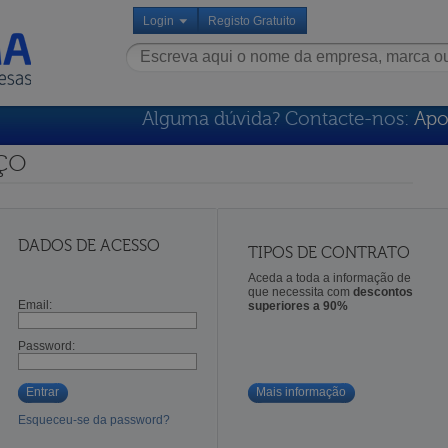
Login
Registo Gratuito
Alguma dúvida? Contacte-nos:
Apo
ço
DADOS DE ACESSO
TIPOS DE CONTRATO
Aceda a toda a informação de
que necessita com
descontos
Email:
superiores a 90%
Password:
Entrar
Mais informação
Esqueceu-se da password?