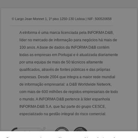
© Largo Jean Monnet 1, 1º piso 1250-130 Lisboa | NIF: 500520658
A eInforma é uma marca licenciada pela INFORMA D&B,
líder no mercado de informação para negócios há mais de
100 anos. A base de dados da INFORMA D&B contém
todas as empresas em Portugal e é atualizada diariamente
por uma equipa de mais de 50 técnicos altamente
qualificados, através de fontes públicas e das próprias
empresas. Desde 2004 que integra a maior rede mundial
de informação empresarial: a D&B Worldwide Network,
com mais de 600 milhões de registos empresariais de todo
o mundo. A INFORMA D&B pertence à líder espanhola
INFORMA D&B S.A. que faz parte do grupo CESCE,
especializado na gestão integral do risco comercial.