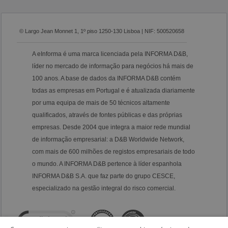
© Largo Jean Monnet 1, 1º piso 1250-130 Lisboa | NIF: 500520658
A eInforma é uma marca licenciada pela INFORMA D&B,
líder no mercado de informação para negócios há mais de
100 anos. A base de dados da INFORMA D&B contém
todas as empresas em Portugal e é atualizada diariamente
por uma equipa de mais de 50 técnicos altamente
qualificados, através de fontes públicas e das próprias
empresas. Desde 2004 que integra a maior rede mundial
de informação empresarial: a D&B Worldwide Network,
com mais de 600 milhões de registos empresariais de todo
o mundo. A INFORMA D&B pertence à líder espanhola
INFORMA D&B S.A. que faz parte do grupo CESCE,
especializado na gestão integral do risco comercial.