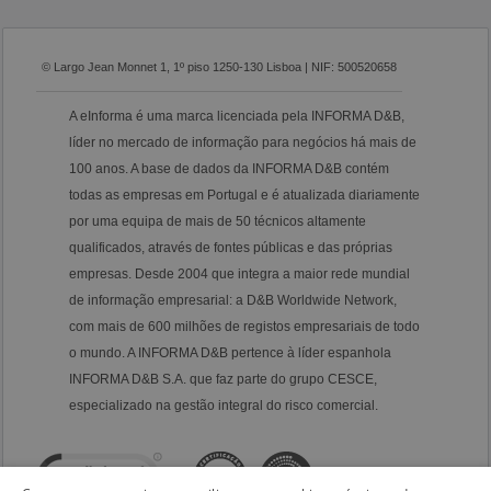
© Largo Jean Monnet 1, 1º piso 1250-130 Lisboa | NIF: 500520658
A eInforma é uma marca licenciada pela INFORMA D&B,
líder no mercado de informação para negócios há mais de
100 anos. A base de dados da INFORMA D&B contém
todas as empresas em Portugal e é atualizada diariamente
por uma equipa de mais de 50 técnicos altamente
qualificados, através de fontes públicas e das próprias
empresas. Desde 2004 que integra a maior rede mundial
de informação empresarial: a D&B Worldwide Network,
com mais de 600 milhões de registos empresariais de todo
o mundo. A INFORMA D&B pertence à líder espanhola
INFORMA D&B S.A. que faz parte do grupo CESCE,
especializado na gestão integral do risco comercial.