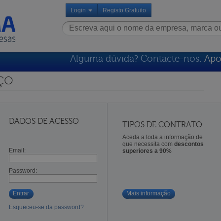
Login
Registo Gratuito
Alguma dúvida? Contacte-nos:
Apo
ço
DADOS DE ACESSO
TIPOS DE CONTRATO
Aceda a toda a informação de
que necessita com
descontos
Email:
superiores a 90%
Password:
Entrar
Mais informação
Esqueceu-se da password?