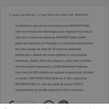
© Largo Jean Monnet 1, 1º piso 1250-130 Lisboa | NIF: 500520658
A eInforma é uma marca licenciada pela INFORMA D&B,
líder no mercado de informação para negócios há mais de
100 anos. A base de dados da INFORMA D&B contém
todas as empresas em Portugal e é atualizada diariamente
por uma equipa de mais de 50 técnicos altamente
qualificados, através de fontes públicas e das próprias
empresas. Desde 2004 que integra a maior rede mundial
de informação empresarial: a D&B Worldwide Network,
com mais de 600 milhões de registos empresariais de todo
o mundo. A INFORMA D&B pertence à líder espanhola
INFORMA D&B S.A. que faz parte do grupo CESCE,
especializado na gestão integral do risco comercial.