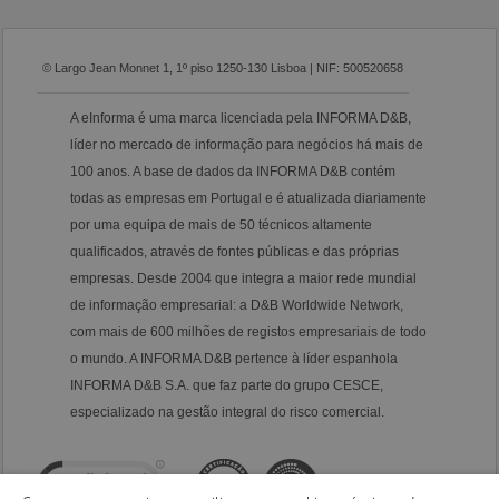
© Largo Jean Monnet 1, 1º piso 1250-130 Lisboa | NIF: 500520658
A eInforma é uma marca licenciada pela INFORMA D&B,
líder no mercado de informação para negócios há mais de
100 anos. A base de dados da INFORMA D&B contém
todas as empresas em Portugal e é atualizada diariamente
por uma equipa de mais de 50 técnicos altamente
qualificados, através de fontes públicas e das próprias
empresas. Desde 2004 que integra a maior rede mundial
de informação empresarial: a D&B Worldwide Network,
com mais de 600 milhões de registos empresariais de todo
o mundo. A INFORMA D&B pertence à líder espanhola
INFORMA D&B S.A. que faz parte do grupo CESCE,
especializado na gestão integral do risco comercial.