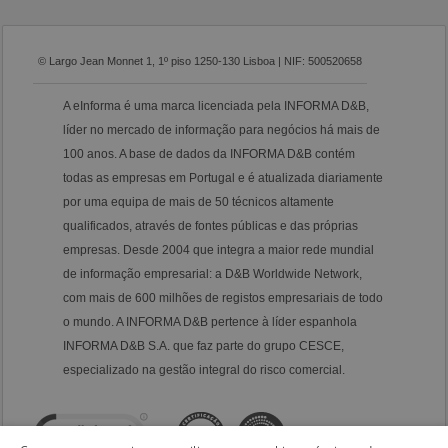
© Largo Jean Monnet 1, 1º piso 1250-130 Lisboa | NIF: 500520658
A eInforma é uma marca licenciada pela INFORMA D&B,
líder no mercado de informação para negócios há mais de
100 anos. A base de dados da INFORMA D&B contém
todas as empresas em Portugal e é atualizada diariamente
por uma equipa de mais de 50 técnicos altamente
qualificados, através de fontes públicas e das próprias
empresas. Desde 2004 que integra a maior rede mundial
de informação empresarial: a D&B Worldwide Network,
com mais de 600 milhões de registos empresariais de todo
o mundo. A INFORMA D&B pertence à líder espanhola
INFORMA D&B S.A. que faz parte do grupo CESCE,
especializado na gestão integral do risco comercial.