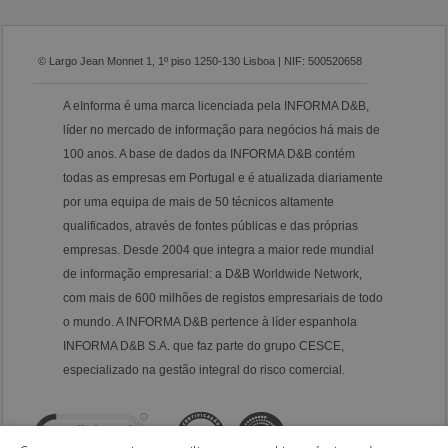
© Largo Jean Monnet 1, 1º piso 1250-130 Lisboa | NIF: 500520658
A eInforma é uma marca licenciada pela INFORMA D&B,
líder no mercado de informação para negócios há mais de
100 anos. A base de dados da INFORMA D&B contém
todas as empresas em Portugal e é atualizada diariamente
por uma equipa de mais de 50 técnicos altamente
qualificados, através de fontes públicas e das próprias
empresas. Desde 2004 que integra a maior rede mundial
de informação empresarial: a D&B Worldwide Network,
com mais de 600 milhões de registos empresariais de todo
o mundo. A INFORMA D&B pertence à líder espanhola
INFORMA D&B S.A. que faz parte do grupo CESCE,
especializado na gestão integral do risco comercial.