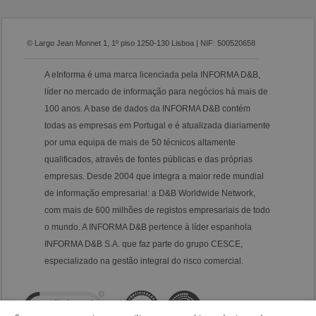
© Largo Jean Monnet 1, 1º piso 1250-130 Lisboa | NIF: 500520658
A eInforma é uma marca licenciada pela INFORMA D&B,
líder no mercado de informação para negócios há mais de
100 anos. A base de dados da INFORMA D&B contém
todas as empresas em Portugal e é atualizada diariamente
por uma equipa de mais de 50 técnicos altamente
qualificados, através de fontes públicas e das próprias
empresas. Desde 2004 que integra a maior rede mundial
de informação empresarial: a D&B Worldwide Network,
com mais de 600 milhões de registos empresariais de todo
o mundo. A INFORMA D&B pertence à líder espanhola
INFORMA D&B S.A. que faz parte do grupo CESCE,
especializado na gestão integral do risco comercial.