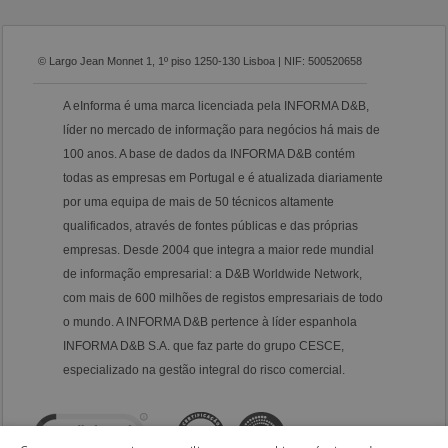
© Largo Jean Monnet 1, 1º piso 1250-130 Lisboa | NIF: 500520658
A eInforma é uma marca licenciada pela INFORMA D&B,
líder no mercado de informação para negócios há mais de
100 anos. A base de dados da INFORMA D&B contém
todas as empresas em Portugal e é atualizada diariamente
por uma equipa de mais de 50 técnicos altamente
qualificados, através de fontes públicas e das próprias
empresas. Desde 2004 que integra a maior rede mundial
de informação empresarial: a D&B Worldwide Network,
com mais de 600 milhões de registos empresariais de todo
o mundo. A INFORMA D&B pertence à líder espanhola
INFORMA D&B S.A. que faz parte do grupo CESCE,
especializado na gestão integral do risco comercial.