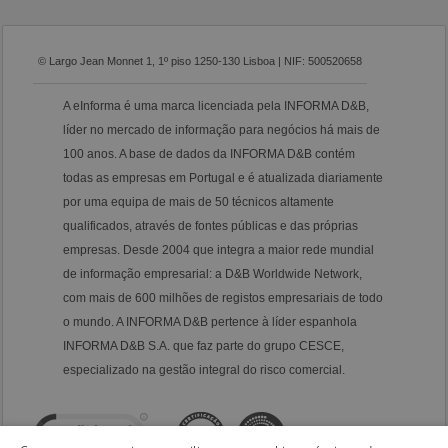
© Largo Jean Monnet 1, 1º piso 1250-130 Lisboa | NIF: 500520658
A eInforma é uma marca licenciada pela INFORMA D&B,
líder no mercado de informação para negócios há mais de
100 anos. A base de dados da INFORMA D&B contém
todas as empresas em Portugal e é atualizada diariamente
por uma equipa de mais de 50 técnicos altamente
qualificados, através de fontes públicas e das próprias
empresas. Desde 2004 que integra a maior rede mundial
de informação empresarial: a D&B Worldwide Network,
com mais de 600 milhões de registos empresariais de todo
o mundo. A INFORMA D&B pertence à líder espanhola
INFORMA D&B S.A. que faz parte do grupo CESCE,
especializado na gestão integral do risco comercial.