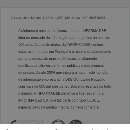
© Largo Jean Monnet 1, 1º piso 1250-130 Lisboa | NIF: 500520658
A eInforma é uma marca licenciada pela INFORMA D&B,
líder no mercado de informação para negócios há mais de
100 anos. A base de dados da INFORMA D&B contém
todas as empresas em Portugal e é atualizada diariamente
por uma equipa de mais de 50 técnicos altamente
qualificados, através de fontes públicas e das próprias
empresas. Desde 2004 que integra a maior rede mundial
de informação empresarial: a D&B Worldwide Network,
com mais de 600 milhões de registos empresariais de todo
o mundo. A INFORMA D&B pertence à líder espanhola
INFORMA D&B S.A. que faz parte do grupo CESCE,
especializado na gestão integral do risco comercial.