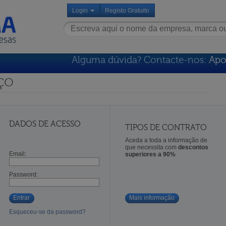
Login
Registo Gratuito
Alguma dúvida? Contacte-nos:
Apo
ço
DADOS DE ACESSO
TIPOS DE CONTRATO
Aceda a toda a informação de
que necessita com
descontos
Email:
superiores a 90%
Password:
Entrar
Mais informação
Esqueceu-se da password?