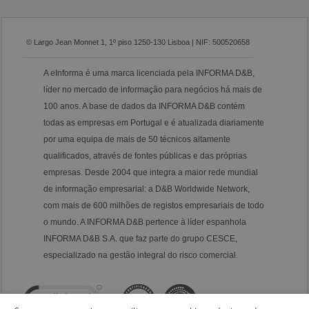
© Largo Jean Monnet 1, 1º piso 1250-130 Lisboa | NIF: 500520658
A eInforma é uma marca licenciada pela INFORMA D&B,
líder no mercado de informação para negócios há mais de
100 anos. A base de dados da INFORMA D&B contém
todas as empresas em Portugal e é atualizada diariamente
por uma equipa de mais de 50 técnicos altamente
qualificados, através de fontes públicas e das próprias
empresas. Desde 2004 que integra a maior rede mundial
de informação empresarial: a D&B Worldwide Network,
com mais de 600 milhões de registos empresariais de todo
o mundo. A INFORMA D&B pertence à líder espanhola
INFORMA D&B S.A. que faz parte do grupo CESCE,
especializado na gestão integral do risco comercial.