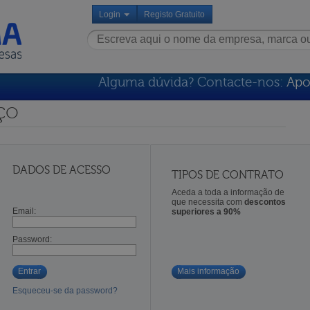
Login
Registo Gratuito
Alguma dúvida? Contacte-nos:
Apo
ço
DADOS DE ACESSO
TIPOS DE CONTRATO
Aceda a toda a informação de
que necessita com
descontos
Email:
superiores a 90%
Password:
Entrar
Mais informação
Esqueceu-se da password?