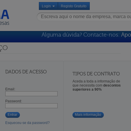
Login
Registo Gratuito
Alguma dúvida? Contacte-nos:
Apo
ço
DADOS DE ACESSO
TIPOS DE CONTRATO
Aceda a toda a informação de
que necessita com
descontos
Email:
superiores a 90%
Password:
Entrar
Mais informação
Esqueceu-se da password?