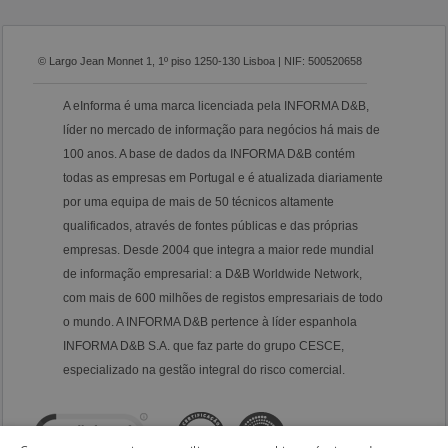
© Largo Jean Monnet 1, 1º piso 1250-130 Lisboa | NIF: 500520658
A eInforma é uma marca licenciada pela INFORMA D&B,
líder no mercado de informação para negócios há mais de
100 anos. A base de dados da INFORMA D&B contém
todas as empresas em Portugal e é atualizada diariamente
por uma equipa de mais de 50 técnicos altamente
qualificados, através de fontes públicas e das próprias
empresas. Desde 2004 que integra a maior rede mundial
de informação empresarial: a D&B Worldwide Network,
com mais de 600 milhões de registos empresariais de todo
o mundo. A INFORMA D&B pertence à líder espanhola
INFORMA D&B S.A. que faz parte do grupo CESCE,
especializado na gestão integral do risco comercial.