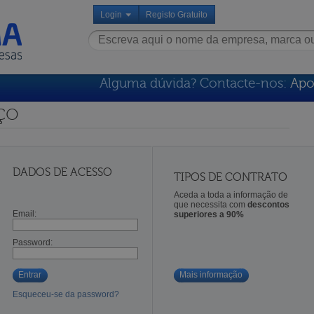
Login
Registo Gratuito
Alguma dúvida? Contacte-nos:
Apo
ço
DADOS DE ACESSO
TIPOS DE CONTRATO
Aceda a toda a informação de
que necessita com
descontos
Email:
superiores a 90%
Password:
Entrar
Mais informação
Esqueceu-se da password?