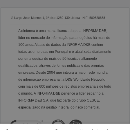
© Largo Jean Monnet 1, 1º piso 1250-130 Lisboa | NIF: 500520658
A eInforma é uma marca licenciada pela INFORMA D&B,
líder no mercado de informação para negócios há mais de
100 anos. A base de dados da INFORMA D&B contém
todas as empresas em Portugal e é atualizada diariamente
por uma equipa de mais de 50 técnicos altamente
qualificados, através de fontes públicas e das próprias
empresas. Desde 2004 que integra a maior rede mundial
de informação empresarial: a D&B Worldwide Network,
com mais de 600 milhões de registos empresariais de todo
o mundo. A INFORMA D&B pertence à líder espanhola
INFORMA D&B S.A. que faz parte do grupo CESCE,
especializado na gestão integral do risco comercial.