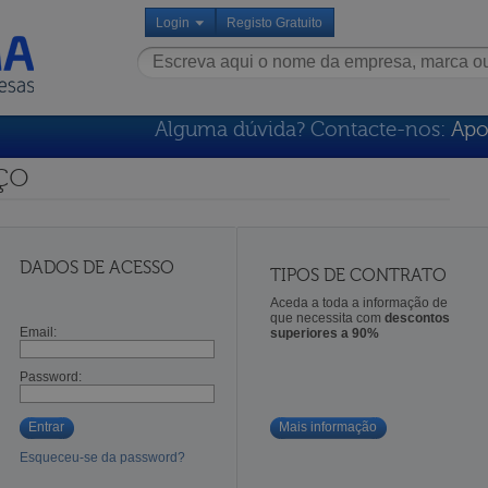
Login
Registo Gratuito
Alguma dúvida? Contacte-nos:
Apo
ço
DADOS DE ACESSO
TIPOS DE CONTRATO
Aceda a toda a informação de
que necessita com
descontos
Email:
superiores a 90%
Password:
Entrar
Mais informação
Esqueceu-se da password?