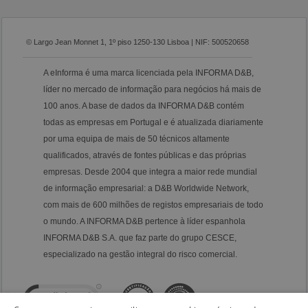
© Largo Jean Monnet 1, 1º piso 1250-130 Lisboa | NIF: 500520658
A eInforma é uma marca licenciada pela INFORMA D&B,
líder no mercado de informação para negócios há mais de
100 anos. A base de dados da INFORMA D&B contém
todas as empresas em Portugal e é atualizada diariamente
por uma equipa de mais de 50 técnicos altamente
qualificados, através de fontes públicas e das próprias
empresas. Desde 2004 que integra a maior rede mundial
de informação empresarial: a D&B Worldwide Network,
com mais de 600 milhões de registos empresariais de todo
o mundo. A INFORMA D&B pertence à líder espanhola
INFORMA D&B S.A. que faz parte do grupo CESCE,
especializado na gestão integral do risco comercial.