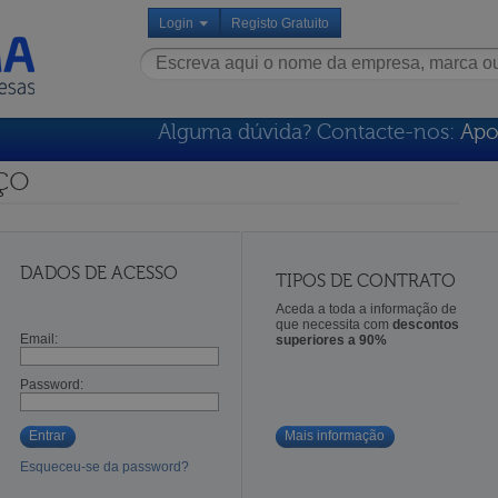
Login
Registo Gratuito
Alguma dúvida? Contacte-nos:
Apo
ço
DADOS DE ACESSO
TIPOS DE CONTRATO
Aceda a toda a informação de
que necessita com
descontos
Email:
superiores a 90%
Password:
Entrar
Mais informação
Esqueceu-se da password?