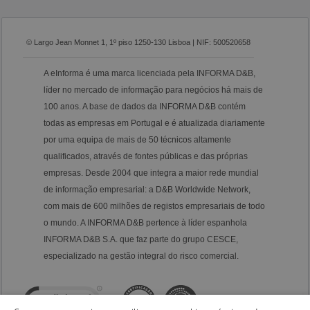
© Largo Jean Monnet 1, 1º piso 1250-130 Lisboa | NIF: 500520658
A eInforma é uma marca licenciada pela INFORMA D&B,
líder no mercado de informação para negócios há mais de
100 anos. A base de dados da INFORMA D&B contém
todas as empresas em Portugal e é atualizada diariamente
por uma equipa de mais de 50 técnicos altamente
qualificados, através de fontes públicas e das próprias
empresas. Desde 2004 que integra a maior rede mundial
de informação empresarial: a D&B Worldwide Network,
com mais de 600 milhões de registos empresariais de todo
o mundo. A INFORMA D&B pertence à líder espanhola
INFORMA D&B S.A. que faz parte do grupo CESCE,
especializado na gestão integral do risco comercial.