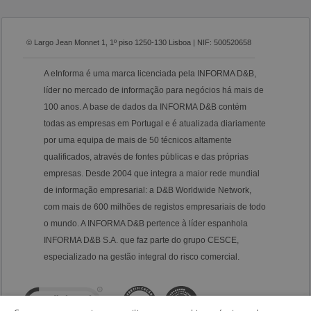
© Largo Jean Monnet 1, 1º piso 1250-130 Lisboa | NIF: 500520658
A eInforma é uma marca licenciada pela INFORMA D&B,
líder no mercado de informação para negócios há mais de
100 anos. A base de dados da INFORMA D&B contém
todas as empresas em Portugal e é atualizada diariamente
por uma equipa de mais de 50 técnicos altamente
qualificados, através de fontes públicas e das próprias
empresas. Desde 2004 que integra a maior rede mundial
de informação empresarial: a D&B Worldwide Network,
com mais de 600 milhões de registos empresariais de todo
o mundo. A INFORMA D&B pertence à líder espanhola
INFORMA D&B S.A. que faz parte do grupo CESCE,
especializado na gestão integral do risco comercial.