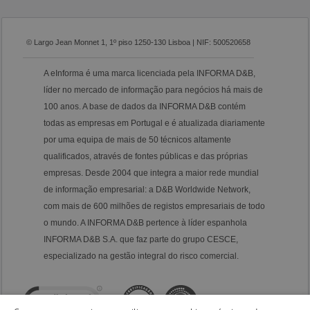
© Largo Jean Monnet 1, 1º piso 1250-130 Lisboa | NIF: 500520658
A eInforma é uma marca licenciada pela INFORMA D&B,
líder no mercado de informação para negócios há mais de
100 anos. A base de dados da INFORMA D&B contém
todas as empresas em Portugal e é atualizada diariamente
por uma equipa de mais de 50 técnicos altamente
qualificados, através de fontes públicas e das próprias
empresas. Desde 2004 que integra a maior rede mundial
de informação empresarial: a D&B Worldwide Network,
com mais de 600 milhões de registos empresariais de todo
o mundo. A INFORMA D&B pertence à líder espanhola
INFORMA D&B S.A. que faz parte do grupo CESCE,
especializado na gestão integral do risco comercial.