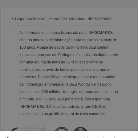
© Largo Jean Monnet 1, 1º piso 1250-130 Lisboa | NIF: 500520658
A eInforma é uma marca licenciada pela INFORMA D&B,
líder no mercado de informação para negócios há mais de
100 anos. A base de dados da INFORMA D&B contém
todas as empresas em Portugal e é atualizada diariamente
por uma equipa de mais de 50 técnicos altamente
qualificados, através de fontes públicas e das próprias
empresas. Desde 2004 que integra a maior rede mundial
de informação empresarial: a D&B Worldwide Network,
com mais de 600 milhões de registos empresariais de todo
o mundo. A INFORMA D&B pertence à líder espanhola
INFORMA D&B S.A. que faz parte do grupo CESCE,
especializado na gestão integral do risco comercial.