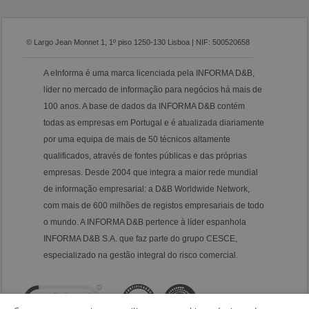
© Largo Jean Monnet 1, 1º piso 1250-130 Lisboa | NIF: 500520658
A eInforma é uma marca licenciada pela INFORMA D&B,
líder no mercado de informação para negócios há mais de
100 anos. A base de dados da INFORMA D&B contém
todas as empresas em Portugal e é atualizada diariamente
por uma equipa de mais de 50 técnicos altamente
qualificados, através de fontes públicas e das próprias
empresas. Desde 2004 que integra a maior rede mundial
de informação empresarial: a D&B Worldwide Network,
com mais de 600 milhões de registos empresariais de todo
o mundo. A INFORMA D&B pertence à líder espanhola
INFORMA D&B S.A. que faz parte do grupo CESCE,
especializado na gestão integral do risco comercial.