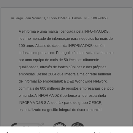
© Largo Jean Monnet 1, 1º piso 1250-130 Lisboa | NIF: 500520658
A eInforma é uma marca licenciada pela INFORMA D&B,
líder no mercado de informação para negócios há mais de
100 anos. A base de dados da INFORMA D&B contém
todas as empresas em Portugal e é atualizada diariamente
por uma equipa de mais de 50 técnicos altamente
qualificados, através de fontes públicas e das próprias
empresas. Desde 2004 que integra a maior rede mundial
de informação empresarial: a D&B Worldwide Network,
com mais de 600 milhões de registos empresariais de todo
o mundo. A INFORMA D&B pertence à líder espanhola
INFORMA D&B S.A. que faz parte do grupo CESCE,
especializado na gestão integral do risco comercial.