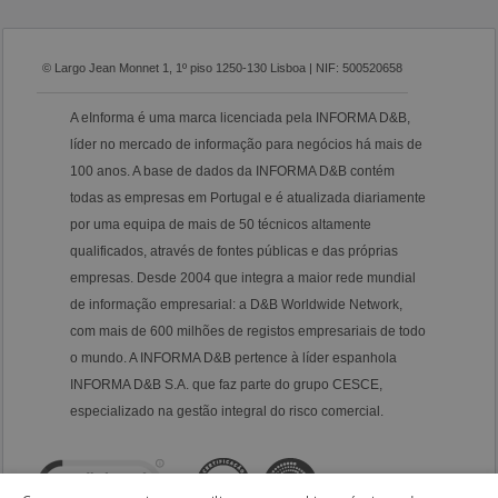
© Largo Jean Monnet 1, 1º piso 1250-130 Lisboa | NIF: 500520658
A eInforma é uma marca licenciada pela INFORMA D&B,
líder no mercado de informação para negócios há mais de
100 anos. A base de dados da INFORMA D&B contém
todas as empresas em Portugal e é atualizada diariamente
por uma equipa de mais de 50 técnicos altamente
qualificados, através de fontes públicas e das próprias
empresas. Desde 2004 que integra a maior rede mundial
de informação empresarial: a D&B Worldwide Network,
com mais de 600 milhões de registos empresariais de todo
o mundo. A INFORMA D&B pertence à líder espanhola
INFORMA D&B S.A. que faz parte do grupo CESCE,
especializado na gestão integral do risco comercial.