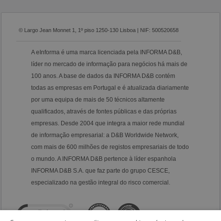
© Largo Jean Monnet 1, 1º piso 1250-130 Lisboa | NIF: 500520658
A eInforma é uma marca licenciada pela INFORMA D&B,
líder no mercado de informação para negócios há mais de
100 anos. A base de dados da INFORMA D&B contém
todas as empresas em Portugal e é atualizada diariamente
por uma equipa de mais de 50 técnicos altamente
qualificados, através de fontes públicas e das próprias
empresas. Desde 2004 que integra a maior rede mundial
de informação empresarial: a D&B Worldwide Network,
com mais de 600 milhões de registos empresariais de todo
o mundo. A INFORMA D&B pertence à líder espanhola
INFORMA D&B S.A. que faz parte do grupo CESCE,
especializado na gestão integral do risco comercial.