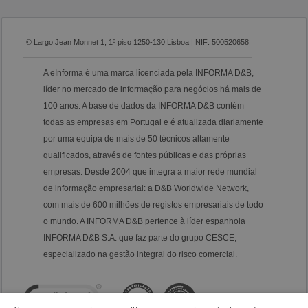
© Largo Jean Monnet 1, 1º piso 1250-130 Lisboa | NIF: 500520658
A eInforma é uma marca licenciada pela INFORMA D&B,
líder no mercado de informação para negócios há mais de
100 anos. A base de dados da INFORMA D&B contém
todas as empresas em Portugal e é atualizada diariamente
por uma equipa de mais de 50 técnicos altamente
qualificados, através de fontes públicas e das próprias
empresas. Desde 2004 que integra a maior rede mundial
de informação empresarial: a D&B Worldwide Network,
com mais de 600 milhões de registos empresariais de todo
o mundo. A INFORMA D&B pertence à líder espanhola
INFORMA D&B S.A. que faz parte do grupo CESCE,
especializado na gestão integral do risco comercial.