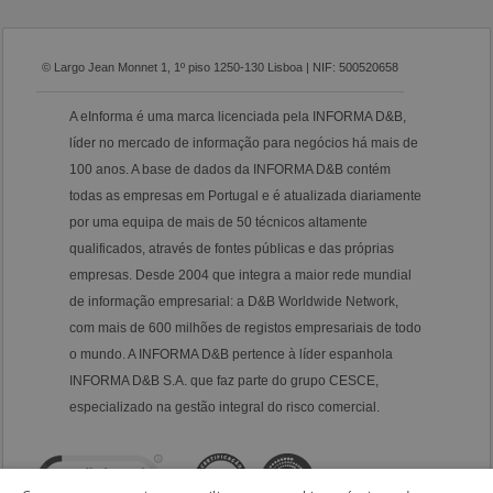
© Largo Jean Monnet 1, 1º piso 1250-130 Lisboa | NIF: 500520658
A eInforma é uma marca licenciada pela INFORMA D&B,
líder no mercado de informação para negócios há mais de
100 anos. A base de dados da INFORMA D&B contém
todas as empresas em Portugal e é atualizada diariamente
por uma equipa de mais de 50 técnicos altamente
qualificados, através de fontes públicas e das próprias
empresas. Desde 2004 que integra a maior rede mundial
de informação empresarial: a D&B Worldwide Network,
com mais de 600 milhões de registos empresariais de todo
o mundo. A INFORMA D&B pertence à líder espanhola
INFORMA D&B S.A. que faz parte do grupo CESCE,
especializado na gestão integral do risco comercial.