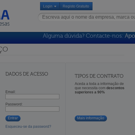
Login
Registo Gratuito
Alguma dúvida? Contacte-nos:
Apo
ço
DADOS DE ACESSO
TIPOS DE CONTRATO
Aceda a toda a informação de
que necessita com
descontos
Email:
superiores a 90%
Password:
Entrar
Mais informação
Esqueceu-se da password?