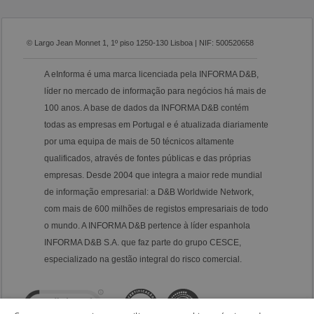
© Largo Jean Monnet 1, 1º piso 1250-130 Lisboa | NIF: 500520658
A eInforma é uma marca licenciada pela INFORMA D&B,
líder no mercado de informação para negócios há mais de
100 anos. A base de dados da INFORMA D&B contém
todas as empresas em Portugal e é atualizada diariamente
por uma equipa de mais de 50 técnicos altamente
qualificados, através de fontes públicas e das próprias
empresas. Desde 2004 que integra a maior rede mundial
de informação empresarial: a D&B Worldwide Network,
com mais de 600 milhões de registos empresariais de todo
o mundo. A INFORMA D&B pertence à líder espanhola
INFORMA D&B S.A. que faz parte do grupo CESCE,
especializado na gestão integral do risco comercial.