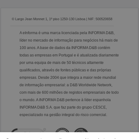
© Largo Jean Monnet 1, 1º piso 1250-130 Lisboa | NIF: 500520658
A eInforma é uma marca licenciada pela INFORMA D&B,
líder no mercado de informação para negócios há mais de
100 anos. A base de dados da INFORMA D&B contém
todas as empresas em Portugal e é atualizada diariamente
por uma equipa de mais de 50 técnicos altamente
qualificados, através de fontes públicas e das próprias
empresas. Desde 2004 que integra a maior rede mundial
de informação empresarial: a D&B Worldwide Network,
com mais de 600 milhões de registos empresariais de todo
o mundo. A INFORMA D&B pertence à líder espanhola
INFORMA D&B S.A. que faz parte do grupo CESCE,
especializado na gestão integral do risco comercial.