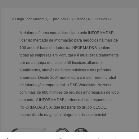
© Largo Jean Monnet 1, 1º piso 1250-130 Lisboa | NIF: 500520658
A eInforma é uma marca licenciada pela INFORMA D&B,
líder no mercado de informação para negócios há mais de
100 anos. A base de dados da INFORMA D&B contém
todas as empresas em Portugal e é atualizada diariamente
por uma equipa de mais de 50 técnicos altamente
qualificados, através de fontes públicas e das próprias
empresas. Desde 2004 que integra a maior rede mundial
de informação empresarial: a D&B Worldwide Network,
com mais de 600 milhões de registos empresariais de todo
o mundo. A INFORMA D&B pertence à líder espanhola
INFORMA D&B S.A. que faz parte do grupo CESCE,
especializado na gestão integral do risco comercial.