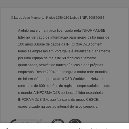
© Largo Jean Monnet 1, 1º piso 1250-130 Lisboa | NIF: 500520658
A eInforma é uma marca licenciada pela INFORMA D&B,
líder no mercado de informação para negócios há mais de
100 anos. A base de dados da INFORMA D&B contém
todas as empresas em Portugal e é atualizada diariamente
por uma equipa de mais de 50 técnicos altamente
qualificados, através de fontes públicas e das próprias
empresas. Desde 2004 que integra a maior rede mundial
de informação empresarial: a D&B Worldwide Network,
com mais de 600 milhões de registos empresariais de todo
o mundo. A INFORMA D&B pertence à líder espanhola
INFORMA D&B S.A. que faz parte do grupo CESCE,
especializado na gestão integral do risco comercial.