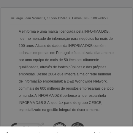
© Largo Jean Monnet 1, 1º piso 1250-130 Lisboa | NIF: 500520658
A eInforma é uma marca licenciada pela INFORMA D&B,
líder no mercado de informação para negócios há mais de
100 anos. A base de dados da INFORMA D&B contém
todas as empresas em Portugal e é atualizada diariamente
por uma equipa de mais de 50 técnicos altamente
qualificados, através de fontes públicas e das próprias
empresas. Desde 2004 que integra a maior rede mundial
de informação empresarial: a D&B Worldwide Network,
com mais de 600 milhões de registos empresariais de todo
o mundo. A INFORMA D&B pertence à líder espanhola
INFORMA D&B S.A. que faz parte do grupo CESCE,
especializado na gestão integral do risco comercial.