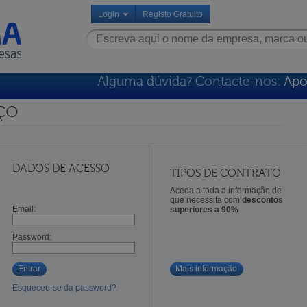
Login
Registo Gratuito
Alguma dúvida? Contacte-nos:
Apo
ço
DADOS DE ACESSO
TIPOS DE CONTRATO
Aceda a toda a informação de
que necessita com
descontos
Email:
superiores a 90%
Password:
Entrar
Mais informação
Esqueceu-se da password?