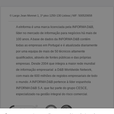
© Largo Jean Monnet 1, 1º piso 1250-130 Lisboa | NIF: 500520658
A eInforma é uma marca licenciada pela INFORMA D&B,
líder no mercado de informação para negócios há mais de
100 anos. A base de dados da INFORMA D&B contém
todas as empresas em Portugal e é atualizada diariamente
por uma equipa de mais de 50 técnicos altamente
qualificados, através de fontes públicas e das próprias
empresas. Desde 2004 que integra a maior rede mundial
de informação empresarial: a D&B Worldwide Network,
com mais de 600 milhões de registos empresariais de todo
o mundo. A INFORMA D&B pertence à líder espanhola
INFORMA D&B S.A. que faz parte do grupo CESCE,
especializado na gestão integral do risco comercial.