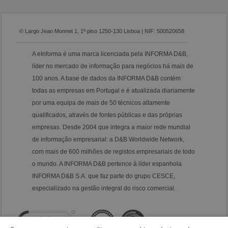
© Largo Jean Monnet 1, 1º piso 1250-130 Lisboa | NIF: 500520658
A eInforma é uma marca licenciada pela INFORMA D&B,
líder no mercado de informação para negócios há mais de
100 anos. A base de dados da INFORMA D&B contém
todas as empresas em Portugal e é atualizada diariamente
por uma equipa de mais de 50 técnicos altamente
qualificados, através de fontes públicas e das próprias
empresas. Desde 2004 que integra a maior rede mundial
de informação empresarial: a D&B Worldwide Network,
com mais de 600 milhões de registos empresariais de todo
o mundo. A INFORMA D&B pertence à líder espanhola
INFORMA D&B S.A. que faz parte do grupo CESCE,
especializado na gestão integral do risco comercial.