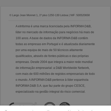
© Largo Jean Monnet 1, 1º piso 1250-130 Lisboa | NIF: 500520658
A eInforma é uma marca licenciada pela INFORMA D&B,
líder no mercado de informação para negócios há mais de
100 anos. A base de dados da INFORMA D&B contém
todas as empresas em Portugal e é atualizada diariamente
por uma equipa de mais de 50 técnicos altamente
qualificados, através de fontes públicas e das próprias
empresas. Desde 2004 que integra a maior rede mundial
de informação empresarial: a D&B Worldwide Network,
com mais de 600 milhões de registos empresariais de todo
o mundo. A INFORMA D&B pertence à líder espanhola
INFORMA D&B S.A. que faz parte do grupo CESCE,
especializado na gestão integral do risco comercial.