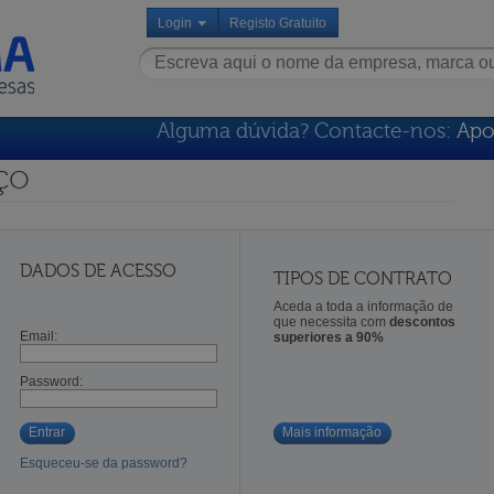
Login
Registo Gratuito
Alguma dúvida? Contacte-nos:
Apo
ço
DADOS DE ACESSO
TIPOS DE CONTRATO
Aceda a toda a informação de
que necessita com
descontos
Email:
superiores a 90%
Password:
Entrar
Mais informação
Esqueceu-se da password?