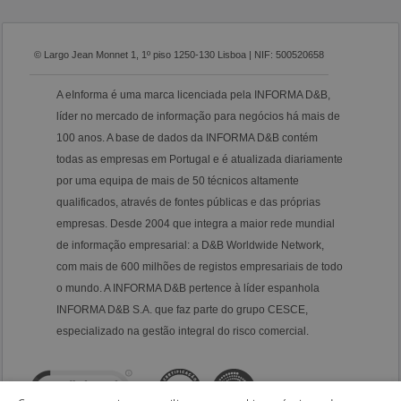
© Largo Jean Monnet 1, 1º piso 1250-130 Lisboa | NIF: 500520658
A eInforma é uma marca licenciada pela INFORMA D&B,
líder no mercado de informação para negócios há mais de
100 anos. A base de dados da INFORMA D&B contém
todas as empresas em Portugal e é atualizada diariamente
por uma equipa de mais de 50 técnicos altamente
qualificados, através de fontes públicas e das próprias
empresas. Desde 2004 que integra a maior rede mundial
de informação empresarial: a D&B Worldwide Network,
com mais de 600 milhões de registos empresariais de todo
o mundo. A INFORMA D&B pertence à líder espanhola
INFORMA D&B S.A. que faz parte do grupo CESCE,
especializado na gestão integral do risco comercial.